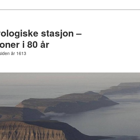
logiske stasjon –
ner i 80 år
 siden år 1613