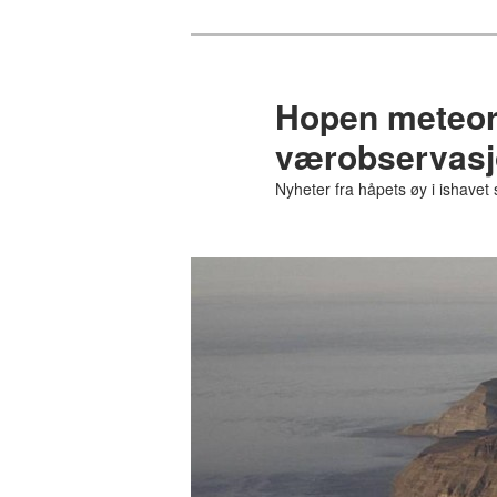
Gå
direkte
til
Hopen meteoro
hovedinnholdet
værobservasjo
Nyheter fra håpets øy i ishavet