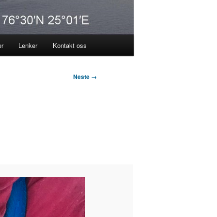
er
Lenker
Kontakt oss
Neste →