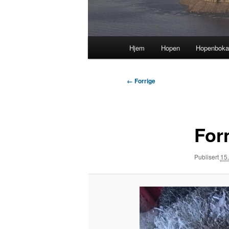
Hovedmeny
Hjem
Hopen
Hopenbok
Bildenavigasjon
← Forrige
For
Publisert
15.