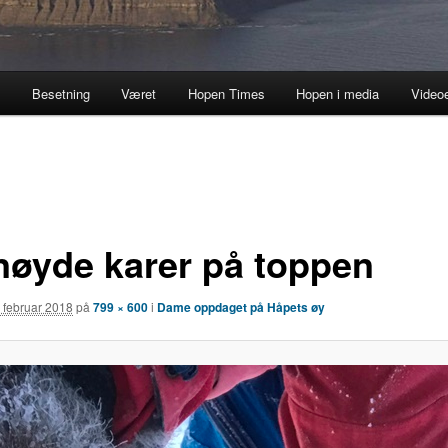
a
Besetning
Været
Hopen Times
Hopen i media
Video
nøyde karer på toppen
 februar 2018
på
799 × 600
i
Dame oppdaget på Håpets øy