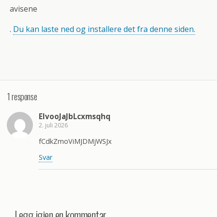
avisene
.
Du kan laste ned og installere det fra denne siden.
1 response
ElvooJaJbLcxmsqhq
2. juli 2026
fCdkZmoViMJDMjWSJx
Svar
Legg igjen en kommentar