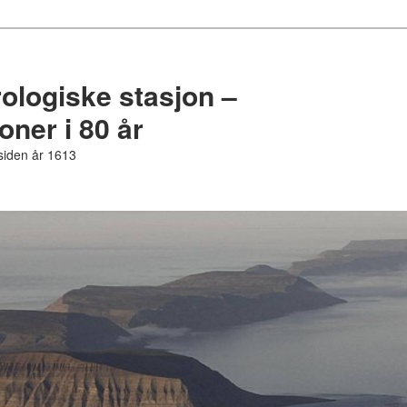
logiske stasjon –
ner i 80 år
 siden år 1613