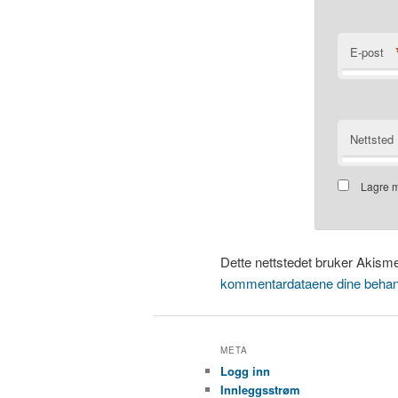
E-post
Nettsted
Lagre m
Dette nettstedet bruker Akism
kommentardataene dine behan
META
Logg inn
Innleggsstrøm