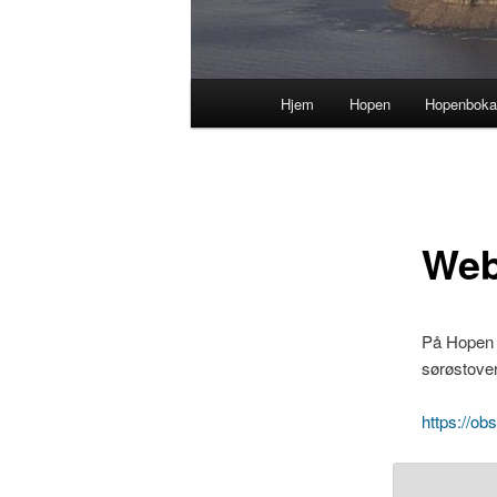
Hovedmeny
Hjem
Hopen
Hopenbok
Web
På Hopen m
sørøstover
https://o