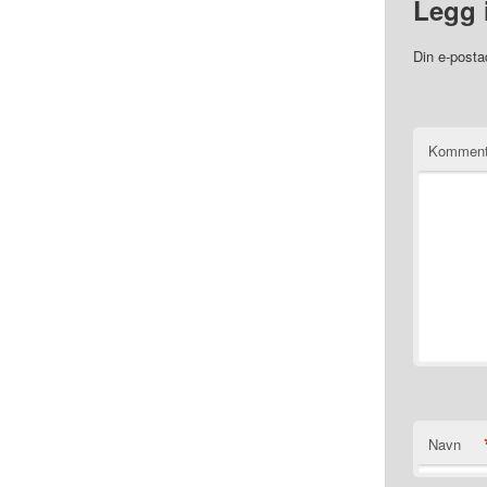
Legg 
Din e-postad
Komment
Navn