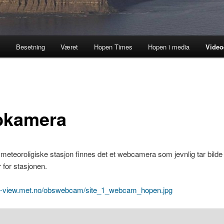
a
Besetning
Været
Hopen Times
Hopen i media
Video
kamera
eteoroligiske stasjon finnes det et webcamera som jevnlig tar bilde
 for stasjonen.
bs-view.met.no/obswebcam/site_1_webcam_hopen.jpg