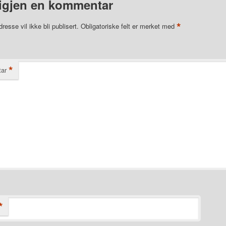
igjen en kommentar
*
resse vil ikke bli publisert.
Obligatoriske felt er merket med
*
ar
*