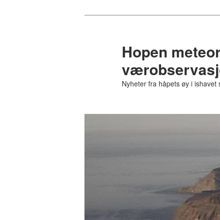
Gå
direkte
til
Hopen meteoro
hovedinnholdet
værobservasjo
Nyheter fra håpets øy i ishavet