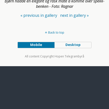
Bjørn hadde en elegant og rask måte å komme over spekk-
benken - Foto: Ragnar
« previous in gallery
next in gallery »
Back to top
Mobile
Desktop
All content Copyright Hopen Telegrambyrå