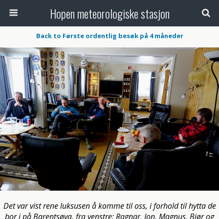
Hopen meteorologiske stasjon
Back to Første ordentlig besøk på 4 måneder
Det var vist rene luksusen å komme til oss, i forhold til hytta de
bor i på Barentsøya. fra venstre: Ragnar, Jon, Magnus, Bjør og