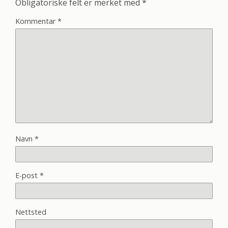
Obligatoriske felt er merket med
*
Kommentar
*
Navn
*
E-post
*
Nettsted