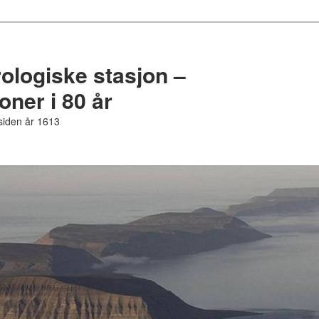
logiske stasjon –
ner i 80 år
 siden år 1613