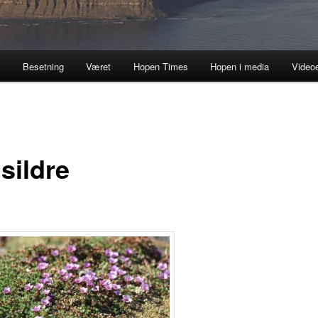
a
Besetning
Været
Hopen Times
Hopen i media
Video
sildre