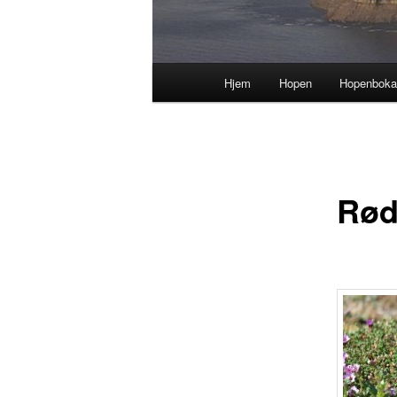
Hovedmeny
Hjem
Hopen
Hopenbok
Rød