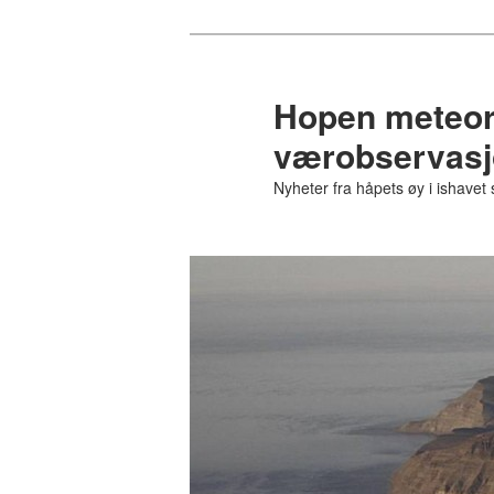
Gå
direkte
til
Hopen meteoro
hovedinnholdet
værobservasjo
Nyheter fra håpets øy i ishavet