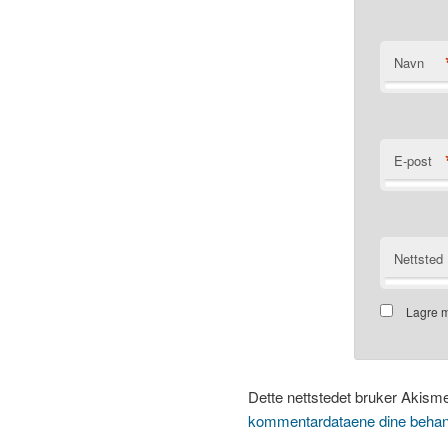
Navn
E-post
Nettsted
Lagre m
Dette nettstedet bruker Akism
kommentardataene dine behan