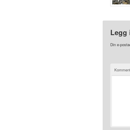
Legg 
Din e-postad
Komment